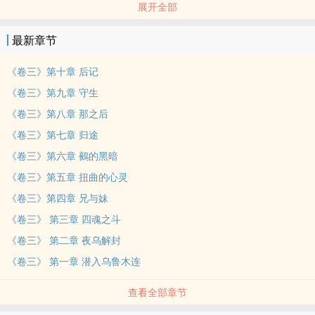
展开全部
遥久远古以前，曾经有名为鵺的大妖怪横行破坏、使得许多人死亡，
因此掌管此界的天日神为了使镜之国恢复如初，派了直灵守与四魂士
最新章节
将鵺封印于鸾山之下。
然总有一天，鵺会为了复仇再次苏醒，而直灵守与四魂士将会再一次
《卷三》第十章 后记
为了拯救镜之国而出现。
《卷三》第九章 守生
恶搞版简介：来自和平现代的青年祈守生带领着凶残四魂士伙伴走上
《卷三》第八章 那之后
拯救镜之国的返家之道。
《卷三》第七章 归途
文艺版简介：因为相遇而相识、因为相识而相知。是你教会我们信
任、是你给予我们勇气，谢谢你，来到这个世界与我们相遇。
《卷三》第六章 鵺的黑暗
---------------------------------------------------
《卷三》第五章 扭曲的心灵
预定卷数，每卷约十章──
《卷三》第四章 兄与妹
【卷一】命定之人
《卷三》 第三章 四魂之斗
【卷二】交织的命运
《卷三》 第二章 夜乌解封
【卷三】归途
---------------------------------------------------
《卷三》 第一章 潜入乌鲁木连
目前暂定为2～3天更新一次！
查看全部章节
欢迎点戳以下据点：
噗浪：/sheffya