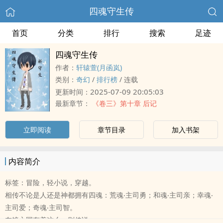
四魂守生传
首页
分类
排行
搜索
足迹
四魂守生传
作者：
轩辕萱(月函岚)
类别：
奇幻
/
排行榜
/
连载
2025-07-09 20:05:03
更新时间：
最新章节：
《卷三》第十章 后记
立即阅读
章节目录
加入书架
内容简介
标签：冒险，轻小说，穿越。
相传不论是人还是神都拥有四魂：荒魂‧主司勇；和魂‧主司亲；幸魂‧
主司爱；奇魂‧主司智。
在镜之国有着这么一则传说──