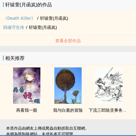
轩辕萱(月函岚)的作品
《Death Killer》
/
轩辕萱(月函岚)
四魂守生传
/
轩辕萱(月函岚)
查看全部作品
相关推荐
再看我一眼
我与白素的冒险
下流三郎除灵事务所 - 九尾妖狐篇
本质作品由網友上傳或爬蟲自動抓取自互聯網。
本網為限制級網站，未成年者不可閱覽。