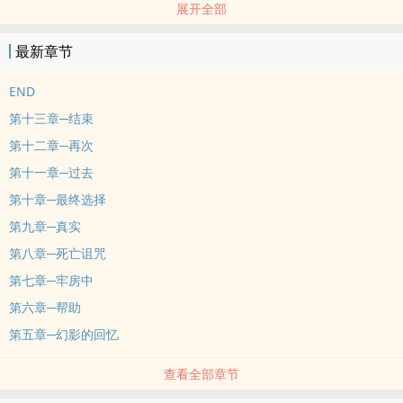
展开全部
亲近却怎么摸也摸不着。但由于黛安娜是贵族后裔，艾塔莎除了适应
这和往常完全不同的世界，还得面对贵族间的利益与斗争。加上神秘
最新章节
男子─幻影时而温柔时而冷酷的追求，平凡的生活似乎都成了过去的
回忆了。
END
第十三章─结束
第十二章─再次
第十一章─过去
第十章─最终选择
第九章─真实
第八章─死亡诅咒
第七章─牢房中
第六章─帮助
第五章─幻影的回忆
查看全部章节