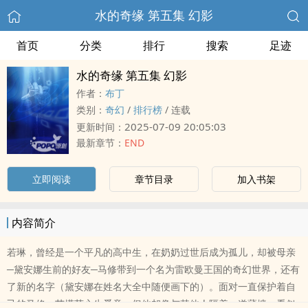
水的奇缘 第五集 幻影
首页
分类
排行
搜索
足迹
水的奇缘 第五集 幻影
作者：
布丁
类别：
奇幻
/
排行榜
/
连载
2025-07-09 20:05:03
更新时间：
最新章节：
END
立即阅读
章节目录
加入书架
内容简介
若琳，曾经是一个平凡的高中生，在奶奶过世后成为孤儿，却被母亲
─黛安娜生前的好友─马修带到一个名为雷欧曼王国的奇幻世界，还有
了新的名字（黛安娜在姓名大全中随便画下的）。面对一直保护着自
己的马修，艾塔莎心生爱意，但他却像与其他人隔着一道薄墙，看似