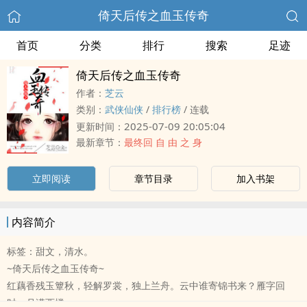
倚天后传之血玉传奇
首页
分类
排行
搜索
足迹
倚天后传之血玉传奇
作者：
芝云
类别：
武侠仙侠
/
排行榜
/
连载
2025-07-09 20:05:04
更新时间：
最新章节：
最终回 自 由 之 身
立即阅读
章节目录
加入书架
内容简介
标签：甜文，清水。
~倚天后传之血玉传奇~
红藕香残玉簟秋，轻解罗裳，独上兰舟。云中谁寄锦书来？雁字回
时，月满西楼。