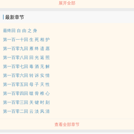
展开全部
花自飘零水自流，一种相思，两处闲愁。此情无计可消除，才下眉
头，却上心头。
最新章节
慕容雁
※ ※ ※ ※ ※ ※ ※ ※ ※
最终回 自 由 之 身
2003-11-12在金庸茶馆诞生2004-5-28结束于金庸茶馆(原名九阴传奇)
第一百一十回 生 死 相 护
2004经过改版以血玉传奇总称，并写下第二部琅幽圣教，将九阴传奇
第一百零九回 雁 终 遗 愿
改为第一部九阴真经
第一百零八回 回 光 返 照
这是芝云第一次尝试写的小说，但并非是芝云的第一部作品，却是最
完整的一部作品
第一百零七回 毒 酒 无 解
这部小说的文笔相当的生涩，却是芝云最怀念的一部作品
第一百零六回 转 诉 实 情
有人说它是一部武侠小说，也有人说它是一部言情小说
第一百零五回 母 子 天 性
至于它是什么？就让看的人自己决定了
第一百零四回 噬 骨 椎 心
这是一部延续金庸作品倚天屠龙记里人物的后代故事
第一百零三回 关 键 时 刻
故事从九阴真经引发的事件开始……
男主角：白云生、殷青羽、白天磊、慕容雁
第一百零二回 云 淡 风 清
女主角：殷青柔、张紫君、史冬儿
查看全部章节
芝云FB：/aporokbomp520?ref=hl
此图网路抓取,如有侵权请告知,会立刻下图 谢谢