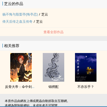
芝云的作品
杨不悔与殷梨亭(悔亭恋)
/
芝云
倚天后传之血玉传奇
/
芝云
查看全部作品
相关推荐
反骨大帝：伞中剑破三界
锦绣配
不亦乐乎？
本质作品由網友上傳或爬蟲自動抓取自互聯網。
本網為限制級網站，未成年者不可閱覽。