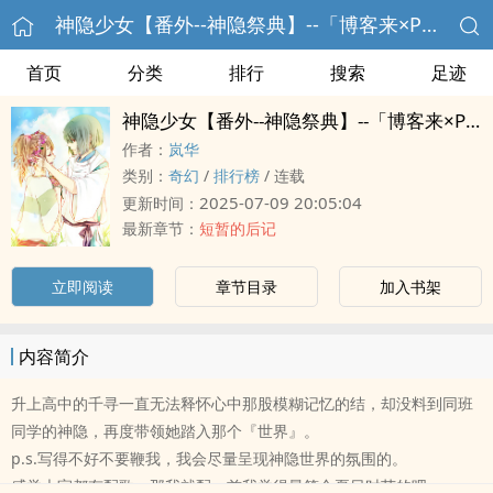
神隐少女【番外--神隐祭典】--「博客来×‎‎P‍‌O‍P‌‍O‎‌‌番外篇大募集」
首页
分类
排行
搜索
足迹
神隐少女【番外--神隐祭典】--「博客来×‎‎P‍‌O‍P‌‍O‎‌‌番外篇大募集」
作者：
岚华
类别：
奇幻
/
排行榜
/
连载
2025-07-09 20:05:04
更新时间：
最新章节：
短暂的后记
立即阅读
章节目录
加入书架
内容简介
升上高中的千寻一直无法释怀心中那股模糊记忆的结，却没料到同班
同学的神隐，再度带领她踏入那个『世界』。
p.s.写得不好不要鞭我，我会尽量呈现神隐世界的氛围的。
感觉大家都有配歌，那我就配一首我觉得最符合夏日时节的吧