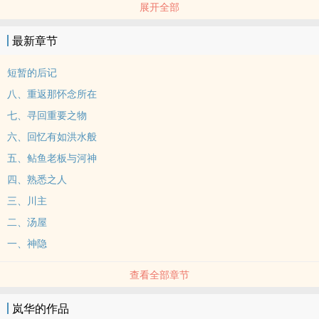
展开全部
那个夏天 /TrckUdx-zp4
最新章节
短暂的后记
八、重返那怀念所在
七、寻回重要之物
六、回忆有如洪水般
五、鲇鱼老板与河神
四、熟悉之人
三、川主
二、汤屋
一、神隐
查看全部章节
岚华的作品