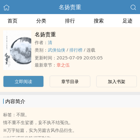
名扬责重
首页
分类
排行
搜索
足迹
名扬责重
作者：
清
类别：
武侠仙侠
/
排行榜
/
连载
2025-07-09 20:05:05
更新时间：
最新章节：
章之伍
立即阅读
章节目录
加入书架
内容简介
标签：不限。
情不重不生娑婆，妄不执不结冤仇。
※万字短篇，实为另篇古风作品衍生。
※封面感谢半帆烟雨制作。