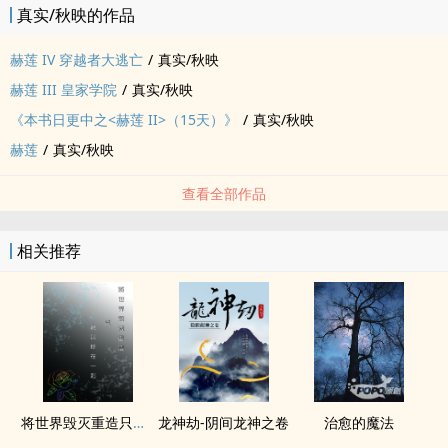
真实/秋映的作品
赫莲 IV 穿越者大逃亡
/
真实/秋映
赫莲 III 皇家学院
/
真实/秋映
《本书日更中之<赫莲 II>（15天）》
/
真实/秋映
赫莲
/
真实/秋映
查看全部作品
相关推荐
将世界毁灭重造只为与你在一起
龙神劫-阴间龙神之卷
治愈的魔法