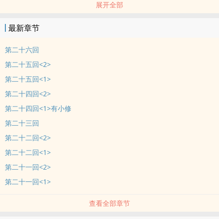
展开全部
可最大的问题在于她身边的一群人:
李奉书大浑蛋!
最新章节
装可爱的黑市盗贼少年猫喵尔
不知哪路人马的东方风大叔
第二十六回
还有学院里还有一群老爱找她麻烦的奇葩贵族...
第二十五回<2>
赫莲顿时有种前景黑暗的感觉
第二十五回<1>
老天求求您
第二十四回<2>
让她平安顺利的完成学习吧!!!
#
第二十四回<1>有小修
锵锵锵!!!赫莲第三部~~~
第二十三回
我弱弱的脸书:秋映就是秋映菊潽异想窝
第二十二回<2>
一个星期大概四到五更ORZ 有时候秋映碰不到电脑打不了字啊...<这
第二十二回<1>
是真的,不是我再找借口啊ORZ>请大家见谅
第二十一回<2>
第二十一回<1>
查看全部章节