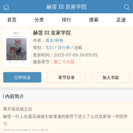
赫莲 III 皇家学院
首页
分类
排行
搜索
足迹
赫莲 III 皇家学院
作者：
真实/秋映
类别：
玄幻
/
排行榜
/
连载
2025-07-09 20:05:05
更新时间：
最新章节：
第二十六回
立即阅读
章节目录
加入书架
内容简介
离开霜花城之后
赫莲一行人在霜花城城主狐潇潇的推荐下进入了云武皇家第一学院学
习
学习很好赫莲会很认真的