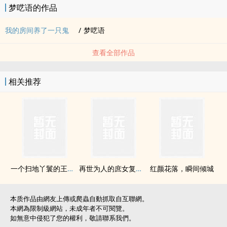
梦呓语的作品
我的房间养了一只鬼
/
梦呓语
查看全部作品
相关推荐
一个扫地丫鬟的王妃生涯，弃妇也能逆袭！——落堂春
再世为人的庶女复仇记——天命庶女
红颜花落，瞬间倾城
本质作品由網友上傳或爬蟲自動抓取自互聯網。
本網為限制級網站，未成年者不可閱覽。
如無意中侵犯了您的權利，敬請聯系我們。