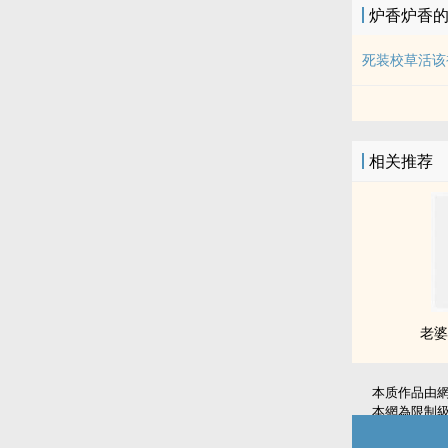
炉香炉香
死装校草活该
相关推荐
老婆
本质作品由
本網為限制
如無意中侵