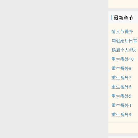
荤素均衡
周迟是首都大
最新章节
然而真实情况
他心里只有：
情人节番外
他虚荣又傲气
阔迟婚后日常
有室友冷冷道
杨启个人if
京城太子爷们
重生番外10
会毫不犹豫把
对此，周迟只
重生番外8
——————
重生番外7
【有点阴间的
重生番外6
点收藏】
重生番外5
【又名：《高
重生番外4
重生番外3