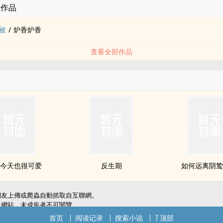
的作品
被
/
炉香炉香
查看全部作品
今天也很可爱
反生期
如何远离阴
網友上傳或爬蟲自動抓取自互聯網。
級網站，未成年者不可閱覽。
犯了您的權利，敬請聯系我們。
首页
阅读记录
搜索小说
顶部