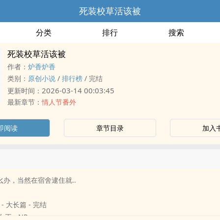
死装校草活该被
分类
排行
搜索
死装校草活该被
作者：
炉香炉香
类别：
原创小说
/
排行榜
/
完结
2026-03-14 00:03:45
更新时间：
最新章节：
情人节番外
即阅读
章节目录
加入
幺办，当然在宿舍逮住就..
 - 大长篇 - 完结
女王 - NP