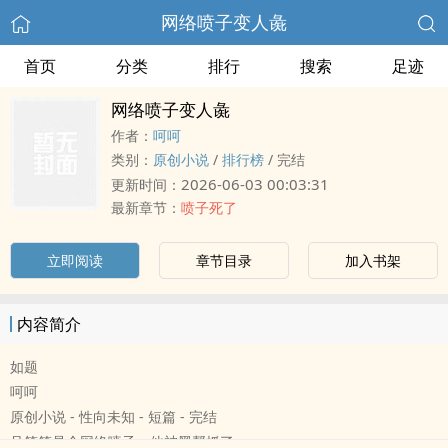
网络喷子变人彘
首页
分类
排行
搜索
足迹
网络喷子变人彘
作者：
呵呵
类别：
原创小说
/
排行榜
/
完结
2026-06-03 00:03:31
更新时间：
最新章节：
喷子死了
立即阅读
章节目录
加入书架
内容简介
如题
呵呵
原创小说 - 性向未知 - 短篇 - 完结
吕笑笑是个网络喷子，他被黑帮抓了