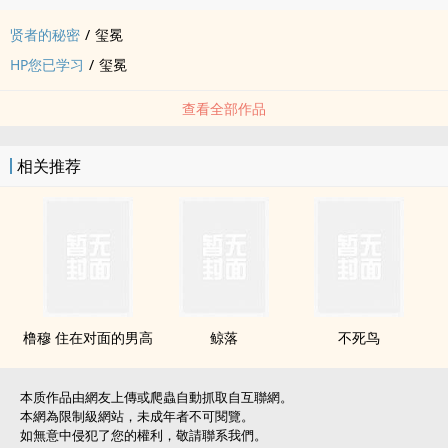
贤者的秘密
/
玺冕
HP您已学习
/
玺冕
查看全部作品
相关推荐
橹穆 住在对面的男高
鲸落
不死鸟
本质作品由網友上傳或爬蟲自動抓取自互聯網。
本網為限制級網站，未成年者不可閱覽。
如無意中侵犯了您的權利，敬請聯系我們。