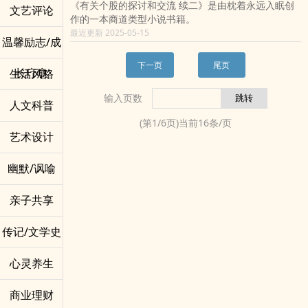
《有关个股的探讨和交流 续二》是由枕着永远入眠创
文艺评论
作的一本商道类型小说书籍。
最近更新 2025-05-15
温馨励志/成
下一页
尾页
长疗愈
生活风格
输入页数
人文科普
(第
1
/
6
页)当前
16
条/页
艺术设计
幽默/讽喻
亲子共享
传记/文学史
心灵养生
商业理财