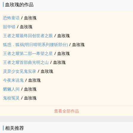
血玫瑰的作品
恐怖童话
/
血玫瑰
韶华错
/
血玫瑰
王者之耀最终回创世者之眼
/
血玫瑰
狐惑．狐祸(明日晴明系列腰斩部分)
/
血玫瑰
王者之耀第二部—希望之星
/
血玫瑰
王者之耀首部曲光明之山
/
血玫瑰
灵异少女见鬼实录
/
血玫瑰
今夜来说鬼
/
血玫瑰
魍魉人间
/
血玫瑰
鬼校冤灵
/
血玫瑰
查看全部作品
相关推荐