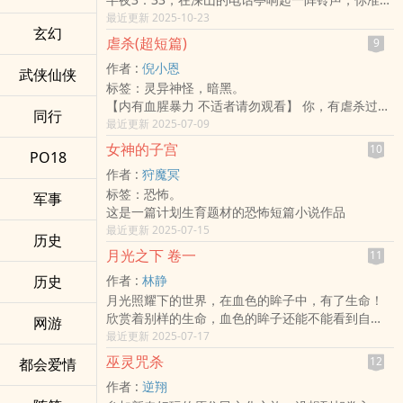
接起电话，却忽然在旁边发现一张纸条。
最近更新 2025-10-23
玄幻
如果你看到这张纸条，请记好以下的规则。
虐杀(超短篇)
9
1. 来电时不可说「喂」，请静默30秒后挂掉。
作者 :
倪小恩
2. 若对方开口说出你的名字，请立刻离开
武侠仙侠
标签：灵异神怪，暗黑。
3. 第三次接到来电，请走出电话亭，到车子里闭上
【内有血腥暴力 不适者请勿观看】 你，有虐杀过动
眼睛，听到任何声音都不要回答
同行
物吗？ 小心他反扑过来虐杀你呢……
最近更新 2025-07-09
4. 若你迟到或缺席，下次打来的会是「你的声
音」，但不会再是你。
女神的子宫
10
PO18
5.若在接电话时，对方突然变了声音，请立刻离开电
作者 :
狩魔冥
话亭。
标签：恐怖。
军事
6.若你感觉身后有人，请不要回头。
这是一篇计划生育题材的恐怖短篇小说作品
7.你可以相信兔子说的话。
最近更新 2025-07-15
8.看到红色的眼睛，请立刻逃离现场。
历史
9.电话亭里是绝对安全的地方喔
月光之下 卷一
11
10.在接电话的时候，感觉到身体正在消失，是正常
历史
作者 :
林静
的喔。
月光照耀下的世界，在血色的眸子中，有了生命！
11.若是你感觉到被人触摸，请立刻回头，并微笑，
欣赏着别样的生命，血色的眸子还能不能看到自
网游
它会好好爱你的。
己，看到站在自己身旁的人。
最近更新 2025-07-17
12.不要相信任何人，包括你自己！
13.快跑！这里已经不是你的世界了！
巫灵咒杀
12
都会爱情
作者 :
逆翔