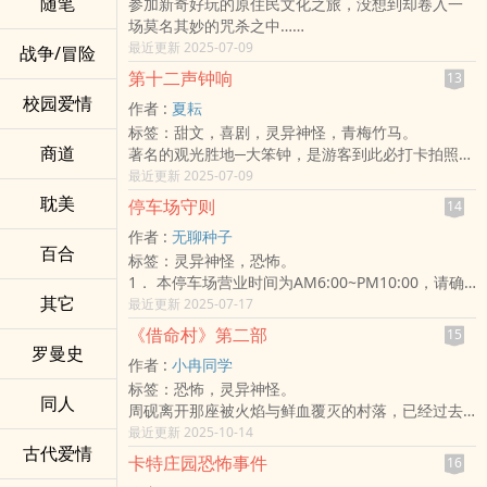
随笔
参加新奇好玩的原住民文化之旅，没想到却卷入一
场莫名其妙的咒杀之中……
最近更新 2025-07-09
战争/冒险
第十二声钟响
13
校园爱情
作者 :
夏耘
标签：甜文，喜剧，灵异神怪，青梅竹马。
商道
著名的观光胜地─大笨钟，是游客到此必打卡拍照的
景点，但在发生过命案后似乎已不再纯洁神圣，驻
最近更新 2025-07-09
留在这边的怨念何时才会消逝呢？
耽美
停车场守则
14
一个单纯天真的女大生蔡欣莹，在她的青梅竹马秦
作者 :
无聊种子
凯文转学过来后的大学生活都改变了，自己原来低
百合
标签：灵异神怪，恐怖。
调平淡的生活被打乱，但她却反而有点开心?在他们
1． 本停车场营业时间为AM6:00~PM10:00，请确
俩也去过大笨钟后，似乎一切都不对劲了，难道最
其它
实遵守营业时间，十点过后请勿在停车场逗留。
最近更新 2025-07-17
近发生的怪事跟那件命案有关吗?母胎单身的蔡欣莹
2． 请确实遵守行车方向，切勿逆向行驶，并依照指
桃花难道会随着秦凯文的到来绽放吗?
《借命村》第二部
15
示停于正确停车格中，切勿乱停。
罗曼史
作者 :
小冉同学
3． 十点过后停车场将会完全关闭，只留下管理人
标签：恐怖，灵异神怪。
员，其他活体生物请务必在十点前离开。
同人
周砚离开那座被火焰与鲜血覆灭的村落，已经过去
4． 若不幸被困于停车场中，请将车子停妥于停车格
三个月。
最近更新 2025-10-14
内，打开大灯，留于车内，切勿下车，等待管理人
古代爱情
然而，他的脚步无论怎么走，都像是绕着某种无形
员到达。
卡特庄园恐怖事件
16
的圆。他试着搭车、走路、甚至翻过荒山，可最后
5． 若不幸困于停车场内且找不到停车格，请遵循指