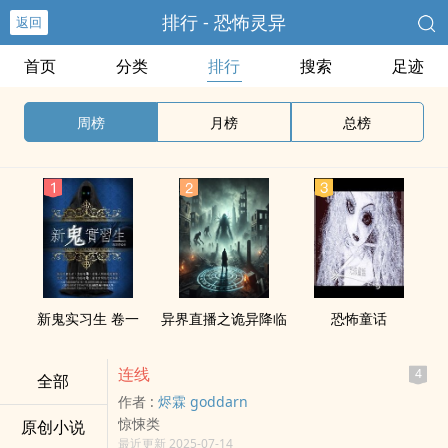
排行 - 恐怖灵异
返回
首页
分类
排行
搜索
足迹
周榜
月榜
总榜
新鬼实习生 卷一
异界直播之诡异降临
恐怖童话
连线
4
全部
作者 :
烬霖 goddarn
惊悚类
原创小说
最近更新 2025-07-14