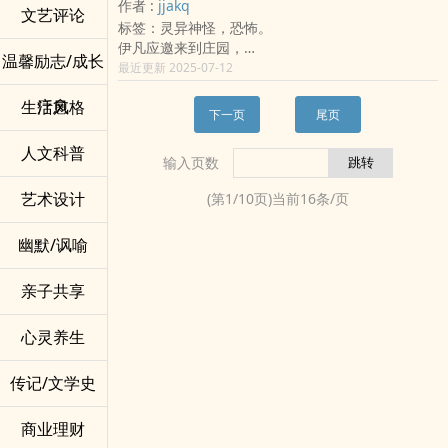
作者 :
jjakq
总会在夜色里，看到那条熟悉却诡异的石板路。
示方向持续开车，直到找到停车格停下或遇见管理
文艺评论
标签：灵异神怪，恐怖。
有时候他甚至怀疑自己根本没有离开过。
人员为止，请勿随意停车，或离开车子，记住车内
伊凡应邀来到庄园，
是最能保护你安全的地方。
温馨励志/成长
但是却接二连三发生奇怪事件，
最近更新 2025-07-12
6． 若在停车场内遇见任何不可能存在于停车场中的
究竟庄园里藏有什么秘密呢。
事物，请勿下车查看，立即调头，重新依指示方向
疗愈
生活风格
*恐怖、克苏鲁向、悬疑*
行驶。
下一页
尾页
（守则只到第六点，第七点以后是被人用黑色马克
人文科普
笔写下，字迹凌乱，仍可辨识）
输入页数
7． 在停车场中，不要相信任何不敢与你对视的人。
8． 看见停车场管理员，立刻离开车子，愈远愈好。
艺术设计
(第
1
/
10
页)当前
16
条/页
9． 不要相信任何人。
10。跑！快跑！（放大，且模糊凌乱的字体，像是
幽默/讽喻
在仓促中写下）
请确实遵守以上规则，祝您行车平安。
亲子共享
封面设计：谷米
心灵养生
传记/文学史
商业理财