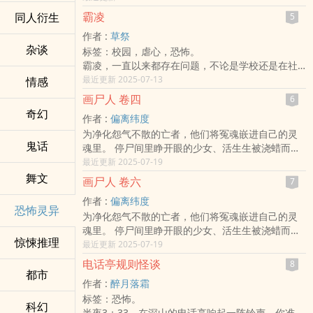
霸凌
同人衍生
5
作者 :
草祭
杂谈
标签：校园，虐心，恐怖。
霸凌，一直以来都存在问题，不论是学校还是在社
会上总是接连不断的发生这件事。
最近更新 2025-07-13
情感
但不可否认的并不是所有人都了解这件事的严重
画尸人 卷四
6
性，因此霸凌并不被所有人重视。
奇幻
作者 :
偏离纬度
霸凌者从来都不懂被霸凌者的心理，他们往往将对
为净化怨气不散的亡者，他们将冤魂嵌进自己的灵
方视作比自己低等的生物，我霸凌他不是我的错，
鬼话
魂里。 停尸间里睁开眼的少女、活生生被浇蜡而死
有错的是被霸凌的人。
的孩童、起死回生的丧尸…… 在邪恶环伺之下，恐惧
最近更新 2025-07-19
「对不起」这三个字很常见，要说出口也非常简
将如飓风般袭击你的心脏！
舞文
单，最重要的，它没有任何用处。
画尸人 卷六
7
人，创造了法律遵守着秩序，和其他动物比起来人
作者 :
偏离纬度
拥有着牠们没有的理性。
恐怖灵异
为净化怨气不散的亡者，他们将冤魂嵌进自己的灵
法律面前人人平等。
魂里。 停尸间里睁开眼的少女、活生生被浇蜡而死
那霸凌者呢?有理性的人会因为毫无意义的小事去践
惊悚推理
的孩童、起死回生的丧尸…… 在邪恶环伺之下，恐惧
最近更新 2025-07-19
踏或是摧毁它人的自尊胜制导致对方失去生命吗?
将如飓风般袭击你的心脏！
没有理性的他们可以被称为人吗?既然他们不是人的
电话亭规则怪谈
8
都市
话，那人类制定的法律对他们来说有任何意义吗?
作者 :
醉月落霜
标签：恐怖。
科幻
半夜3：33，在深山的电话亭响起一阵铃声，你准备