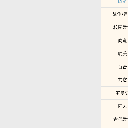
随笔
战争/
校园爱
商道
耽美
百合
其它
罗曼
同人
古代爱