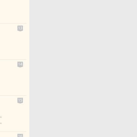
13
14
15
。
。
16