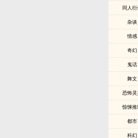
同人衍
杂谈
情感
奇幻
鬼话
舞文
恐怖灵
惊悚推
都市
科幻