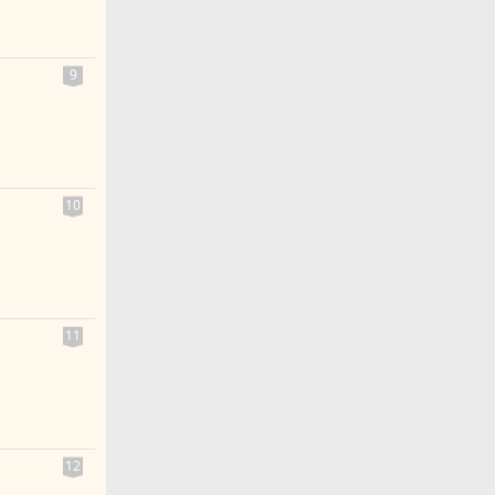
9
10
11
12