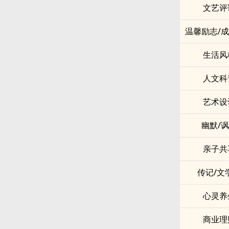
文艺评
温馨励志/
生活风
人文科
艺术设
幽默/
亲子共
传记/文
心灵养
商业理