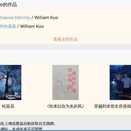
Kuo的作品
ive Eternity
/
William Kuo
伴的遗愿
/
William Kuo
查看全部作品
松鼠花
《吹来以你为名的风》
網友上傳或爬蟲自動抓取自互聯網。
級網站，未成年者不可閱覽。