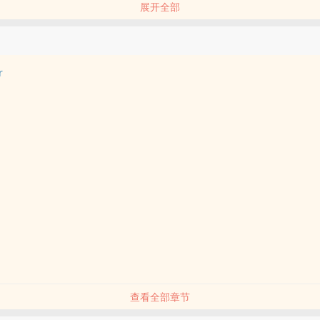
展开全部
活人般的脑波......
案情没影响。」
调查出异象之因，也不会改变无头尸案被侦破的事实──凶手早已自首。
信，一名热爱研究犯罪事件的T大心理系新生，认为脑波现象背后大有乾
r
之因的同时，一个新成立、号称专门调查「异常事件」的社团──异搜社
信确信了一件被世界所忽视的事实──超能力者的存在──而这项事实，竟
......
是人类实现永生愿望的幻觉。
查看全部章节