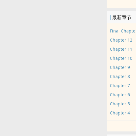
那首级，竟发出
「灵异现象对
最新章节
警方认为就算
另一方面，陈
Final Chapte
陈信苦思脑波
Chapter 12
他的注意力。
Chapter 11
在异搜社，陈
Chapter 10
开脑波之谜的钥匙
谜题的背后，
Chapter 9
Chapter 8
Chapter 7
Chapter 6
Chapter 5
Chapter 4