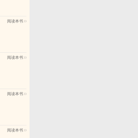
；
阅读本书
的归处。
江湖女侠霍七
阅读本书
好，妹妹已有
江湖海王。偏
退位，她便说
阅读本书
文的同好，会
，霍七郎与李
阅读本书