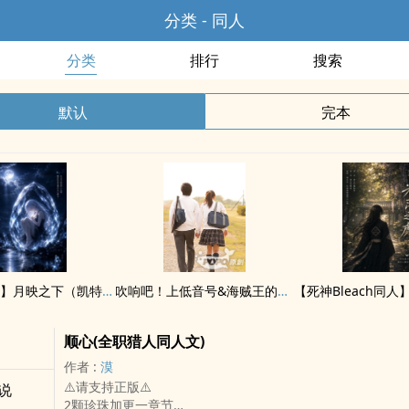
分类 - 同人
分类
排行
搜索
默认
完本
【猎人同人】月映之下（凯特BG）
吹响吧！上低音号&海贼王的校园生活日常
顺心(全职猎人同人文)
作者 :
漠
⚠️请支持正版⚠️
说
2颗珍珠加更一章节