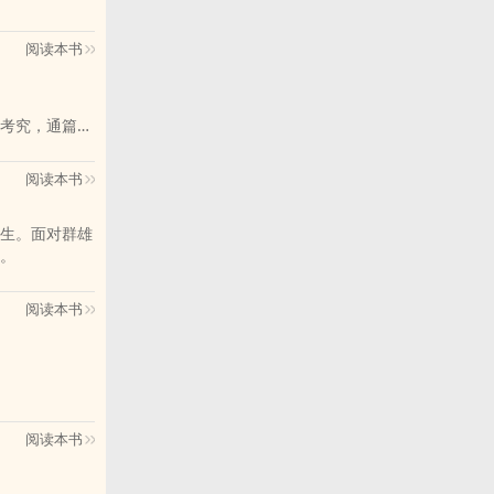
阅读本书
会到。
考究，通篇脑
在手背上落下
写来自嗨的，
阅读本书
生。面对群雄
据，望周知，
。
。
阅读本书
阅读本书