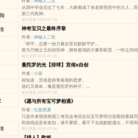
作者 :
神秘人二世
走到一起，或者成为永远的幼驯染
从国中毕业后过了七年，大家都成了杀老师里想中的大人，而渚
「就让我成为你的今晚与未来吧」
第三代死神。
（使你接下来的每分每秒都有我存在）
冒险
最近更新 2026-07-28
「没有什么能对他们的感情产生动摇与威胁，除非他们自己本
间最大的敌人与第三者」
神奇宝贝之最终序章
情
──────────────────────────
作者 :
神秘人二世
▌重要公告
「和平」总要一份力量在背后默默守护...
这些日子重新整理《青色的我们》的大纲时，发现自己对这个
曾为万物之王的创世神，拥有最强的力量和权贵，一时之间却
年前不同的理解。
魔王给推翻
最近更新 2026-07-28
《青色的我们》陪伴我很久，白石铃与及川彻也是我最珍惜的
另一边的「他」万贯家财，除了钱却一无所有，一场机遇下，
点无庸置疑，即使如我后续书写的岩泉茉莉、及川美樱等女主
曼陀罗的光【排球】宫侑x自创
的领域探索。
终是我重要的女儿。
作者 :
小葵
「伙伴，请助我一臂之力，陪我一起走过天啀海角，看遍世间
因此，在经历不断反复的思考与纠结后，我决定对本作进行一
妳知道，宫侑是妳青春期的恶梦。
每周一两更 不会弃坑
修订。***
迷幻又致命，像是曼陀罗的种子。
另外，其他几本书我先隐藏起来 因为还要再做调整
本次修订将不只是文字润饰，而是会重新整理部分剧情架构与
也是水中的月亮。
最近更新 2026-07-28
让故事更贴近我当初想表达的核心
现在妳已经知晓，恶梦是源自于妳天真的妄想。妳曾经的热爱
史
——两个从小一起长大的人，花了很多年才学会如何爱彼此。
《愿与所有宝可梦相遇》
在折磨妳的刀。
已公开章节未来将会做一个全数隐藏的动作，并不会删除旧稿
作者 :
红曲黑麦
所以妳试图将他从妳的骨肉里剜下。
理。
只是作者我突然国三考完会考回去玩宝可梦阿尔宙斯想看就写
妳闭上眼不再直视着烈阳，接着往后退一步，为了自己逃跑。
本书将于2026/7/20重新撰写继续连载，剧情与设定也与现
和游戏还是有差别，请不要喷，看不下去就默默退出，不用和
而妳也没能察觉到稻荷神在妳的身后嘲笑，并且注视着妳这个
同。
情
最近更新 2026-07-28
——
最后，感谢一路陪伴《青色的我们》的各位读者，也谢谢当年
※少量床戏
【猎人】歌姬
的自己。