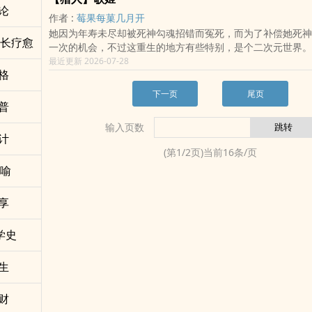
※不定期更新
论
20260716 致 群青
作者 :
莓果每菓几月开
※同人习惯写得很不同人，没看过作品不影响观看本篇。
──────────────────────────
她因为年寿未尽却被死神勾魂招错而冤死，而为了补偿她死神
▌食用前须知
成长疗愈
一次的机会，不过这重生的地方有些特别，是个二次元世界。
1.cp:排球少年x钢琴少女
更特别的是她这新身体居然还是传说中的天使一族，不仅仅天
最近更新 2026-07-28
及川彻(Oikawa Tooru)x白石铃(Shiraishi Suzu)
格
殊技能，加了念能力后更是威猛无比。
2.该文开篇时间线为高一，总跨15到28岁，故事剧情多原创
不过带着前世的冷漠无情还有这副身体原有的残忍暴虐的情绪
下一页
尾页
3.全文1v1，感情慢热小火炖
得一阵麻烦。
普
4.角色可能存在诠释差异，皆为个人解读的哈姆雷特
不过更麻烦的事却比不过遇上一群更麻烦的人。
5.温馨小提醒:未观看过原作不妨碍阅读本志，尽可放心
输入页数
#女主人见人爱花见花开，老鼠见了都发呆。
计
6.衍生番外文本:《青色的我们外传》（连结on）
#女主见是帅哥都要调戏一回。
──────────────────────────
(第
1
/
2
页)当前
16
条/页
#女主贞操观念有些薄弱
× 番外＆特典＆特辑＆生贺收录（Link）×
讽喻
*请小心食用
番外一、第二颗钮扣与红色金鱼草结，最重要的信物与最珍贵
番外二、无法说出口的事
享
番外三、及川彻的回忆
番外四、白石铃的药
学史
平行线特辑—代表心意的头巾，我只想送给你
情人节特辑—国见英的情人节
20250720及川生贺：Tomorrow Tonight（R18）
生
──────────────────────────
▌致亲爱的各位
财
我尽力写出了我所喜欢并觉得使用恰当的文字和我想去阅读且