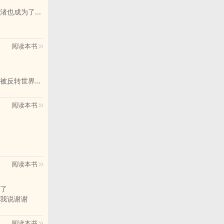
也成为了...
身就是两人之
阅读本书
故事有了和六
被反转世界的
角色之一，这
前去那片未知
角，白石铃始
阅读本书
的繁华吧」
次较大幅度的
角色成长线，
与虔诚都是现
阅读本书
，外传比照办
了
行版本有所不
我说谢谢
信徒的叛逃。
写下这个故事
阅读本书