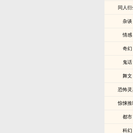
同人衍
杂谈
情感
奇幻
鬼话
舞文
恐怖灵
惊悚推
都市
科幻