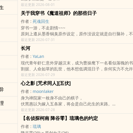
第一季:过去与现在
最近更新 2026-08-01
生
「你叫什么名字？」
关于我穿书《魔道祖师》的那些日子
少女好不容易喘过气来，站在死亡边缘的感觉她还是第一次体
作者 :
死魂回生
「寒禀。」
穿书一游，不走剧情~~~
；
原则上遵从墨香铜臭原作设定，原作没设定就是自行脑补，不
库洛洛笑笑。
洞！
最近更新 2026-07-31
「不必这么麻烦。」他缓慢地走到寒禀面前，擡起她的手轻轻
仅遵忘羡，无其他CP，走团宠后宫，妄念满满，基本上就是
一吻。
长河
若有本命，还请自行避雷，须谨慎服用！
「寒禀小姐。」
作者 :
YaLan
至于OOC，就让他OOC吧！反正一切只是梦......
「我是否有这个荣幸邀您共舞一曲？」
现代青年虾仁意外穿越汉末，成为曹操麾下一名看似落魄的书
※收费章节的标准基本上是以个人的独断与偏见还有字数为依
；
割据、人命如草的乱世，他本想低调混日子，奈何实力不允许
感谢赐粮~~~
「为什么。」寒禀问，看着那空洞的、与自己十分相似的眸子
最近更新 2026-07-29
「为什么说爱我，却又要离开我。」
「你不爱我。」
心之影 [咒术同人][五伏]
；
异
作者 :
moonlaker
他收起念针，垂眸，凑近闻了闻少女发间的清香。
身为禅院家一枚身不由己的棋子，
「是你。」
理
伏黑惠以为嫁入五条家，将会是自己此生的末路。
「寒禀。」
会被冷待是必然的，要是他怀揣的目的被揭穿，
最近更新 2026-07-28
：
那高高在上的五条家主必然不会放过他！
「寒禀...？」青年不确定的唤了唤名字，后者顿了顿。
【名侦探柯南 降谷零】琉璃色的约定
咦？原来五条家主便是小时那给他糖吃的好心哥哥吗？
：
作者 :
琉璃
他向他伸出的手，如此温暖；许诺他的未来，如此光明，
「你姓揍敌客？」
降谷零(29) x 原创女主(26)