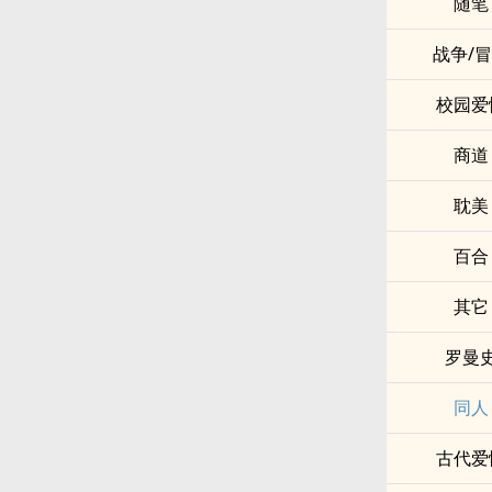
随笔
战争/
校园爱
商道
耽美
百合
其它
罗曼
同人
古代爱