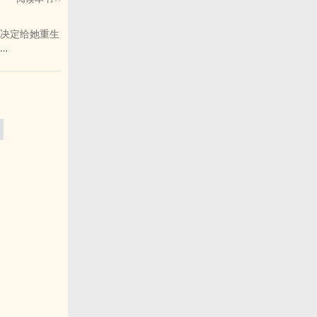
决定给她重生
生携带一些特
，霄九歌只觉
的人
追寻发展的情