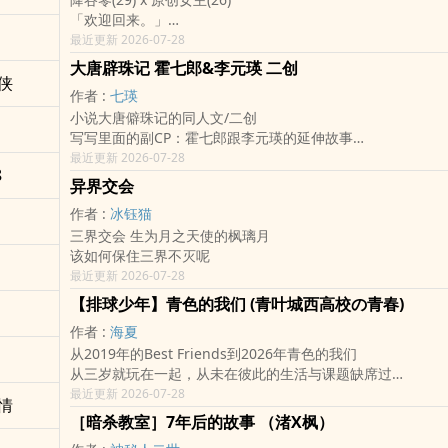
他真的，能够拥有吗？
「恩对啊，怎么...。」「我是酷拉皮卡的姊姊！！」
「欢迎回来。」
ps. 五伏，架空情节，双性
寒禀顿了顿，颔首思考了几秒，恍然大悟地擡起头。
一句再平凡不过的问候，成了他最深的牵挂。
最近更新 2026-07-28
「你也是穿越者！？」
青鸟书店对桐生院琉璃来说，是家，也是等待心爱之人的地方
大唐辟珠记 霍七郎&李元瑛 二创
：
对身兼多重身分的降谷零而言，是这漫漫岁月中，他最想回去
侠
「是你。」她的声音很低，还有不易察觉的颤抖。
作者 :
七瑛
然而，约定总被突如其来的任务打断；
「是你。」
小说大唐僻珠记的同人文/二创
等待，也在一次次失约中，悄然改变。
「库洛洛鲁西鲁。」
写写里面的副CP：霍七郎跟李元瑛的延伸故事
他守护日本；她则守护他的归途。
第二季:反复爱上的命运
原创故事停留在李元瑛篡位成功当了唐朝皇帝。而放荡不羁的
最近更新 2026-07-28
只有那句始终不曾改变的——
2颗珍珠加更一章节
8
郎，往后仍会翻墙入宫，瞧一瞧她的心上人。
「欢迎回来。」
异界交会
我觉得他们应该还要有故事，所以我就开始写了。
是否有一天，他们能够等到彼此真正想等的人？
作者 :
冰钰猫
我的故事将从李元瑛退位开始。
三界交会 生为月之天使的枫璃月
李元瑛不是为美人不爱江山，而是已经把给妹妹宝珠的江山打
该如何保住三界不灭呢
能力当女皇，而让身体日渐虚弱的哥哥李元瑛可以卸下帝位。
最近更新 2026-07-28
霍七郎，原本是万花丛中过，片叶不沾身，堪称爱男也爱女的
偏遇上李元瑛之后，她为了心上人积极练轻功翻墙。待李元瑛
【排球少年】青色的我们 (青叶城西高校の青春)
服他一同去相州找神医师伯治病。
作者 :
海夏
剧中有许多剧情都是延续原着大唐僻珠记的内容，所以读过原
从2019年的Best Friends到2026年青色的我们
比较知道剧情的来龙去脉。以及两人之间没说出口的牵绊。
从三岁就玩在一起，从未在彼此的生活与课题缺席过
所以这个故事就是：当权谋、身分与一次次生死关头终于远去
最特别的关系，成长的每一步中都有对方的全程参与
最近更新 2026-07-28
元瑛是否仍能留在彼此身边，学着过普通人的日子。
情
这样的两人其实明白彼此互有感觉，却还是不断逃避与拒绝
而两个从来都不普通的人，又会把这样的日子过成什么模样。
［暗杀教室］7年后的故事 （渚X枫）
「快将我们的关系定下来，好吗」