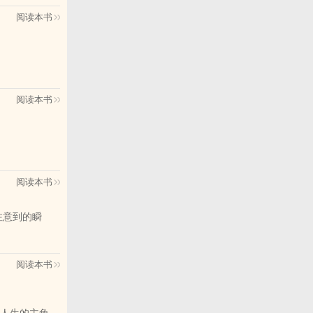
阅读本书
阅读本书
阅读本书
注意到的瞬
还有藏在大家
阅读本书
之后，好像就
下来，陪我一
人生的主角，