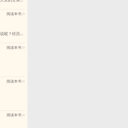
都市。玻璃门
阅读本书
有利剑，只有
；在被低估与
说呢？经历过
！我会继续努
人生，成为真
阅读本书
阅读本书
阅读本书