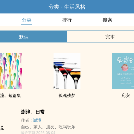
分类 - 生活风格
分类
排行
搜索
默认
完本
潼。短篇集
孤魂残梦
宛安
澍潼。日常
作者 :
澍潼
自己、家人、朋友、吃喝玩乐
说
最近更新 2026-08-04