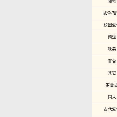
随笔
战争/
校园爱
商道
耽美
百合
其它
罗曼
同人
古代爱