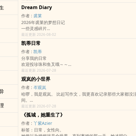
Dream Diary
生
作者 :
裘莱
2026年裘莱的梦想日记
一些灵感碎片
路过阅读或是喜欢都可以留言
最近更新 2026-08-02
2026.03.27.开书
凯蒂日常
作者 :
凯蒂
分享我的日常
欢迎投珍珠和鱼叉哦～～
来留言跟我互动我会很开心
最近更新 2026-07-28
观岚的小世界
作者 :
岑观岚
异
哈啰，我是观岚。 比起写作文，我更喜欢记录那些大家都没
间。
理
像是补习班窗外的雨声、便利商店架上最后一瓶饮料的颜色，
最近更新 2026-07-28
笑容背后，那些没说出口的心事。
《孤城，她重生了》
虽然有时候觉得生活很烦，也有很多搞不懂的问题，但写下来
作者 :
丫紫Azier
能稍微冷静一点了。
标签：日常，女性向。
这里是我存放这些心情的地方，如果你也刚好路过，要不要坐
她曾以为婚姻就是全世界，直到离婚的那一天，她才明白——