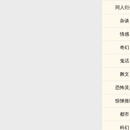
同人衍
杂谈
情感
奇幻
鬼话
舞文
恐怖灵
惊悚推
都市
科幻