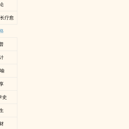
论
成长疗愈
格
普
计
讽喻
享
学史
生
财