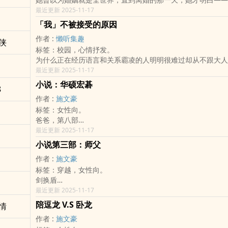
起聊聊这些日常里的奇迹？
从来不是别人，而是自己。
最近更新 2025-11-17
程若溪，失去了依靠、没有一技之长，孤身踏入繁华却冷漠的
「我」不被接受的原因
背后，是心机满满的职场，也是无数试探与挑战的战场。她没
作者 :
懒听集趣
善良和敏锐的观察力。
侠
标签：校园，心情抒发。
在孤独的城市里，她学会与自己对话，用温柔划开生存的缝隙
为什么正在经历语言和关系霸凌的人明明很难过却从不跟大人
轻视的每一刻，她悄悄累积力量，准备翻转命运。
这些的「她」是这么说的......
最近更新 2025-11-17
这是一个关于失败、勇气与重生的故事；
（我的文笔可能没有那么的精细，可以的话，多留一点建议吧
关于一个女人，如何在都市丛林里，用善良与智慧，重新掌握
小说：华硕宏碁
8
力的！）
正的自己。
作者 :
施文豪
你准备好，跟她一起踏上重生之路了吗？
标签：女性向。
爸爸，第八部
短篇小说
最近更新 2025-11-17
患上巴金森氏症的爸爸
小说第三部：师父
如何克服或唉声叹气不唉声叹气地面对
作者 :
施文豪
本部小说如有雷同纯属巧合，如小说中爸爸死，现实生活相反
标签：穿越，女性向。
剑换盾
左手换剑，右手换盾。
最近更新 2025-11-17
顾名思义，右撇子右手剑变
陪逗龙 V.S 卧龙
情
左手剑(左手盾变右手盾)
作者 :
施文豪
那左撇子