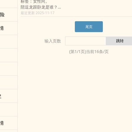
标签：女性向。
左撇子擅长数学，右撇子擅长记忆
陪逗龙跟卧龙是谁？
左撇子看，右撇子记
详情请看小说：黑暗来临，你却不帮
最近更新 2025-11-17
看是剑(见)(看见)
冒险
记是盾(深度记忆)
左手换剑，换剑，(把剑换掉)
尾页
情
右手换盾，换盾，(把盾换掉)
所以「左手换剑，右手换盾」。
输入页数
那只拿剑
没盾
(第
1
/
1
页)当前
16
条/页
是因为
要骑马
史
情