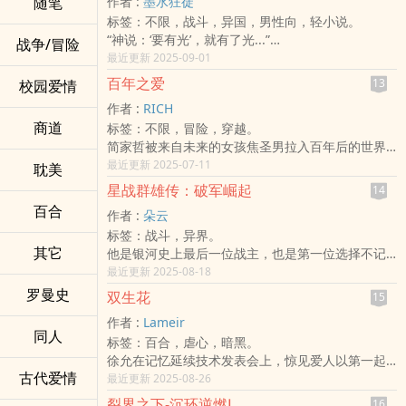
随笔
作者 :
墨水狂徒
不相关的我们，却因为一起撑伞而开始了交集。
度过难关成长，
标签：不限，战斗，异国，男性向，轻小说。
但是这只是开始，这世界的万物真相究竟是什么，
“神说：‘要有光’，就有了光...”
战争/冒险
关键的钥匙就在宇风的手上。
“神称光为昼，称暗为夜；神造天空，将水分成上
最近更新 2025-09-01
初始之源：
下；神聚水成海，露出陆地，并令地生草木菜蔬；
百年之爱
13
校园爱情
世界不只有一个，但人类总是故步自封互相仇视
神造太阳、月亮、星辰，管理昼夜，分别明暗；神
着，而他被人当作异类亦被当作全知全能，
作者 :
RICH
造鱼类、海兽和鸟类，赐福它们繁衍；神造牲畜、
全世界因为他的存在而接轨了。
商道
标签：不限，冒险，穿越。
昆虫、野兽。按自己形象造人，赋予管理万物的权
而不同的观念不同的人类不同的意志在来不及接受
简家哲被来自未来的女孩焦圣男拉入百年后的世界,
柄；神歇息，赐福并圣化第七日...”出自于《圣经·旧
的情况下，只有战争以及悲剧的发生。
卷入五个国家之间的战争中.
最近更新 2025-07-11
约》中《创世纪》的第一章。
耽美
史塔特因为他的关系诞生，在命运之下与他相会，
合上圣经后，母亲对身旁的孩子说道：“儿子，神会
星战群雄传：破军崛起
14
并陪伴他领导世界的接轨，
引领你。他将是你的救赎之主。”这又是一个拥有宗
百合
同时也目睹和参与许多战争，分分合合之后他们才
作者 :
朵云
教信仰的家庭。
了解一切都错了。
标签：战斗，异界。
活到《末日说》后的人类依然选择相信名为“耶和华”
为了纪念以及和平的延续启动了一个比赛计划，那
其它
他是银河史上最后一位战主，也是第一位选择不记
的神明，认为“人”生来有罪，他们能通过散播福音来
对他们来说是个故乡却又是个伤心地，
录自己的皇者。
最近更新 2025-08-18
得到救赎，心善者最终会通过窄门，到达天堂。虔
而那个比赛被称作为「重生游戏」。
银河陷于乱世，群雄并起，灾厄蔓延，旧帝国崩
罗曼史
诚的母亲希望自己的孩子能平安长大，然后如她今
双生花
15
意志之光：
解。
日所做的一样，在未来他也会打开圣经将故事讲述
宇风被封印四年之后，冥晶终于回来了，带着一位
作者 :
Lameir
在这片烽火四起的星海中，一位青年将领——司马
给自己的孩子听，待百年归终时，一家人终会在天
同人
能够改变世界的人回到乐园里。
标签：百合，虐心，暗黑。
炎，从无名小队中踏出，历经血战、背叛与选择，
堂相聚。
而他是一个奇妙的人，这在失忆的乐园显得特别突
徐允在记忆延续技术发表会上，惊见爱人以第一起
终于整合军魂、再立帝京，以「破军」之势横扫星
对于正常的幼童而言，聆听圣经的故事，像是睡前
出，因为他几乎都是特异的想法。
古代爱情
成功案例之姿登场。
最近更新 2025-08-26
图，结束百年纷争。
故事时间，只是在听故事；可对于眼前的天才儿
同时他也拥有许多谜团，甚至曾打破大家所认为的
偏偏，成为技术实施者的前提是──获得法定认证的
他从未为自己封帝号、不设神坛、不建铜像。
童，圣经的故事听一遍便过目不忘，甚至可以倒背
裂界之下-沉环逆燃Ⅰ
16