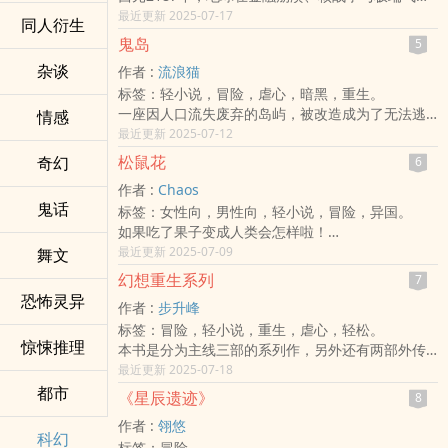
的连番冲击下陷入末日边缘。人工智慧与机器人无
最近更新 2025-07-17
同人衍生
所不在，残存的人类艰难地挣扎求生。然而，某
鬼岛
5
天，名叫林宇辰的大学生从一场莫名的意外中醒
杂谈
作者 :
流浪猫
来，发现自己被困在一座高科技实验室内，世界却
标签：轻小说，冒险，虐心，暗黑，重生。
早已面目全非。
一座因人口流失废弃的岛屿，被改造成为了无法逃
情感
冰冷的培养皿、闪烁的虚拟介面，以及残破的城市
离，毫无规则的『鬼岛监狱』，各地的犯人被国家
最近更新 2025-07-12
废墟……林宇辰惊觉，自己或许只是某个庞大「实
和法律遗弃到此，从此国家再也不用花钱眷养罪
验」中的一枚测试样本。他遇见了银白短发、个性
松鼠花
奇幻
6
犯，鬼岛监狱将监狱变成一种『业务』。
冷峻的女主角苏静，和一群同样被迫卷入末日虚拟
作者 :
Chaos
一个不知道自己是谁，也不知道为何入狱的男子
世界的幸存者。随着不断的逃亡与探索，他逐渐察
鬼话
标签：女性向，男性向，轻小说，冒险，异国。
凯，
觉这个「世界」背后藏着更加庞大且不可名状的真
如果吃了果子变‎‎成‍‎人‍‎类会怎样啦！
唯一知道的是自己可以像吸血鬼般饮血食肉回复身
相。
出于好奇吃了长老的果子，去到人类的城镇，过着
最近更新 2025-07-09
舞文
体。
虚拟世界是否真的是「末日」？又或是某个更高层
人类的生活，这又会是怎样一回事？
一个想要忘记自己，不知道要如何活下去的女孩
计划的棋局？林宇辰与苏静必须在废墟中拼凑线
幻想重生系列
7
一只居住在森林的松鼠，就是因为吃了那个变身的
lily，
索、对抗被称为「猎杀者」的神秘势力，并挣脱一
恐怖灵异
作者 :
步升峰
果实，来到人类的世界。
意外的成为凯的供血者，在生与死之间，反而引起
切束缚，追寻最后的希望。当末日并非真正的终
标签：冒险，轻小说，重生，虐心，轻松。
等待着他的又会是什么呢？
女孩强大的求生意志。
结，谁能在重重轮回中拥抱真实的自由？
惊悚推理
本书是分为主线三部的系列作，另外还有两部外传
＊
对她来说，他是死神，也是天使。
在这场末日虚拟实验中，选择的每一步，都可能颠
公开大纲，
最近更新 2025-07-18
这个故事的蓝本放置了很久，一直都想不到是要以
......好吧，这只是篇另类的伪吸血鬼爱情故事(?)
覆整个世界的命运。踏入《虚拟终章》，跟随林宇
依活动结果才会写出来。
都市
散文还是小说的方式去完成。
辰一同见证「真相」的揭晓。
《星辰遗迹》
8
另外本书一开始极像网游作品，但内容是以科幻为
而说到小说又不知道要写长篇还是短篇。到最后这
作者 :
翎悠
主轴，
个故事就成为我写其他小说时，为了转换一下思路
科幻
标签：冒险。