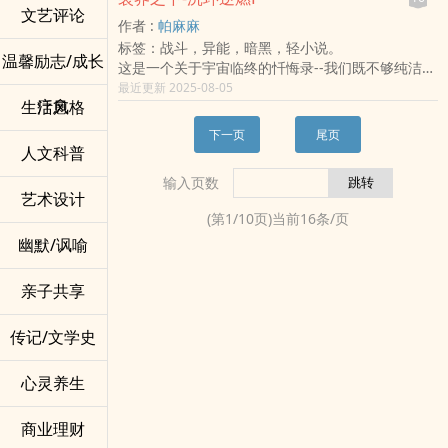
定律，被称为奇迹之王。
死亡讯息。
甚至在和平确立后，亲自下令不将自己的名字列入
文艺评论
如流。但是，他并不打算成为神虔诚的信徒之一，
不过所有线索都聚集了，世界依然一步一步接近灭
作者 :
帕麻麻
声音、气味、吻，一切都与过去如出一辙，徐允理
《银河大统纪》。
而是妄想成为神，蔑视世间的规则，视抓弄人为乐
亡，为了得到改变世界的力量，
标签：战斗，异能，暗黑，轻小说。
性知道自己必须珍惜机会，却在每一次相拥中看见
但他留下的制度、子嗣与愿景，却成为千星万域共
趣。
温馨励志/成长
他们将再次与秘宝见面，而智光计划的最后审判也
这是一个关于宇宙临终的忏悔录--我们既不够纯洁去
破绽。
守的秩序根基。
在他的心里：上帝创造了世界，可上帝放弃了“世
即将来临。
死-也不够肮脏去赢
最近更新 2025-08-05
当她在‌‍‍情‎‌‎欲‎‌的缝隙里看见银蓝色的条码，当爱人说
史书不写他的事，民间却到处流传他的传说。
界”。
疗愈
生活风格
这是一场游戏中的游戏，最后能不能成功开创未
出从未存在的回忆、展现毫无渐进的成长，
焚天号、阅兵场、军徽与那句「我愿为万星低头」
_________________
来，全靠他们团结的意志所展现出的光芒。
她不得不怀疑怀里的爱人是否真的是她所认识的
——成为不朽。
在一栋高耸入云的大厦，是权利的象征。而它的地
下一页
尾页
遗落之诗：
她？
人文科普
他不是神，也不是王；但他让银河从此不再哭泣。
下层，隐藏着不为人知的“秘密”。
本篇故事之中有位人物一直带领着大家，在史塔特
朵云继《机甲创世纪》后，最新科幻大作再度脑洞
地下世界的诞生，文明的发展。依靠人工智慧培养
输入页数
跟虚幻重生后，到宇风降临在重生游戏内的这段黑
大开。
的新人类，又或者说，是进化的“机器人”？他们能否
艺术设计
暗时期，有着一段不为人知的过去故事。
这次不写机甲，换开娜提希寇——呃，口误，是宇
在人工数据的哺乳养育下，领略成为“人”的真谛？
(第
1
/
10
页)当前
16
条/页
原以为像是史诗般的冒险，但佑希降临后发现有如
宙战舰啦（笑）
待“它们”觉醒意识后，发现自己不过存活于《楚门的
幽默/讽喻
混沌黑暗时代，孤苦无依的她也开始做出生存的必
如果你喜欢有战略、有感情、有狠角色的银河群像
世界》，它们将会有如何的反应？
要手段，一直到遇见那一个人……弥雅。
戏，欢迎一起踏上这场星战之旅——
在有史塔特传达的智慧以及「不知道」给予讯息，
亲子共享
《星战群雄传：破军崛起》，正式起航！
他们渐渐开始聚集起来并展开活动，开始了决心破
关的无情冒险。
传记/文学史
这是不被祝福也不想被提及的故事，为此她继承了
弥雅的遗志，努力改变重生世界的风气，让这几十
心灵养生
年来的黑暗消失没落。
钢铁之心：
那是不应该出现的生命，因为本篇的游戏而意外诞
商业理财
生，这连主系统都觉得不可思议。