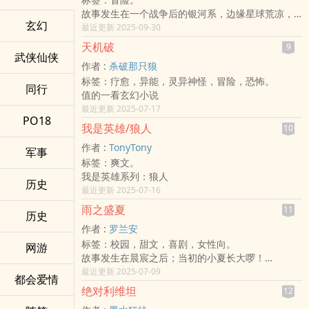
也可以说是类神话故事的科幻小说。
而写的随笔，希望各位可以给点意见啦。
故事发生在一个战争后的银河系，边缘星球荒凉，
故事的时间轴如下，请自由跳跃观赏：
玄幻
核心星域由联邦政府控制。古文明“星辰遗迹”隐藏在
最近更新 2025-09-30
神具之战＞初始之源＞遗落之诗＞游戏之谜＞意志
奥米加星云中，拥有能改变宇宙命运的能量和知
之光
天机破
9
识。遗迹不仅是宝藏，还涉及宇宙循环的秘密：每
武侠仙侠
（ 贯穿时间轴：钢铁之心 ）
作者 :
杀破那只狼
隔一段时间，宇宙会重生，以维持平衡。但这也吸
分部如下：
标签：疗愈，异能，灵异神怪，冒险，恐怖。
引了邪恶势力，如守护者联盟、暗影能量体和外域
第一部（幻想重生·游戏之谜）（已完结）
同行
值的一看玄幻小说
文明。
第二部（幻想重生·初始之源）（已完结）
最近更新 2025-07-17
第三部（幻想重生·意志之光）（已完结）
PO18
外传一（幻想重生·遗落之诗）（无预定）
我是英雄/狼人
10
外传二（幻想重生·钢铁之心）（无预定）
作者 :
TonyTony
军事
前传 （幻想重生·神具之战）（不释出）
标签：爽文。
各书大纲：
我是英雄系列：狼人
游戏之谜：
历史
最近更新 2025-07-16
这是个游戏世界?但又那么真实……到底为什么会来
到这世界?为什么会有这世界?
雨之盛夏
11
历史
一切都是谜团，就连眼前所看到的说不定也无法分
作者 :
罗兰安
辨。
标签：校园，甜文，喜剧，女性向。
网游
这世界大家全都失忆，死了也会复活，可以说是天
故事发生在晨宸之后；当初的小夏长大啰！
堂亦可说是地狱，就像是夹缝一样。
夏至是一个活泼开朗的大学生，她总会在下雨天里
最近更新 2025-07-09
而被大家认为是系统一环的特殊武器让宇风跟别人
都会爱情
遇到一个男孩，
绝对利维坦
比起来有了不一样的问题，
12
男孩自称自己为雨天。就在3:03分的小巷，看似毫
一起来到这世界的伙伴们以及前辈的努力之下一同