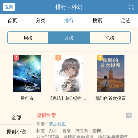
排行 - 科幻
返回
首页
分类
排行
搜索
足迹
周榜
月榜
总榜
星行者
【完结】刻印你的掌纹
我们的首次投票
虚拟终章
4
全部
作者 :
梦之鲸鱼
标签：战斗，冒险，男性向，恐怖。
原创小说
西元2187年，地球在金融崩溃、核战争与极端气候