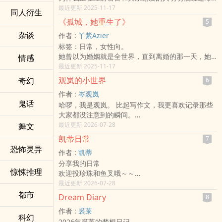
从不跟大人说呢？经历过这些的「她」是这么说
最近更新 2025-11-17
同人衍生
的......
《孤城，她重生了》
5
（我的文笔可能没有那么的精细，可以的话，多留
杂谈
作者 :
丫紫Azier
一点建议吧！我会继续努力的！）
标签：日常，女性向。
她曾以为婚姻就是全世界，直到离婚的那一天，她
情感
才明白——人生的主角，从来不是别人，而是自
最近更新 2025-11-17
己。
观岚的小世界
奇幻
6
程若溪，失去了依靠、没有一技之长，孤身踏入繁
作者 :
岑观岚
华却冷漠的都市。玻璃门背后，是心机满满的职
鬼话
哈啰，我是观岚。 比起写作文，我更喜欢记录那些
场，也是无数试探与挑战的战场。她没有利剑，只
大家都没注意到的瞬间。
有善良和敏锐的观察力。
像是补习班窗外的雨声、便利商店架上最后一瓶饮
最近更新 2026-07-28
舞文
在孤独的城市里，她学会与自己对话，用温柔划开
料的颜色，还有藏在大家笑容背后，那些没说出口
生存的缝隙；在被低估与轻视的每一刻，她悄悄累
凯蒂日常
7
的心事。
积力量，准备翻转命运。
恐怖灵异
作者 :
凯蒂
虽然有时候觉得生活很烦，也有很多搞不懂的问
这是一个关于失败、勇气与重生的故事；
分享我的日常
题，但写下来之后，好像就能稍微冷静一点了。
关于一个女人，如何在都市丛林里，用善良与智
惊悚推理
欢迎投珍珠和鱼叉哦～～
这里是我存放这些心情的地方，如果你也刚好路
慧，重新掌握人生，成为真正的自己。
来留言跟我互动我会很开心
最近更新 2026-07-28
过，要不要坐下来，陪我一起聊聊这些日常里的奇
你准备好，跟她一起踏上重生之路了吗？
都市
迹？
Dream Diary
8
作者 :
裘莱
科幻
2026年裘莱的梦想日记