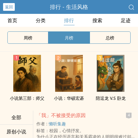
排行 - 生活风格
返回
首页
分类
排行
搜索
足迹
周榜
月榜
总榜
小说第三部：师父
小说：华硕宏碁
陪逗龙 V.S 卧龙
「我」不被接受的原因
4
全部
作者 :
懒听集趣
标签：校园，心情抒发。
原创小说
为什么正在经历语言和关系霸凌的人明明很难过却