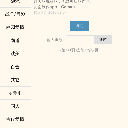
随笔
过去的现在的，无处可归的作品。
封面制作app：Gemini
最近更新 2026-08-07
战争/冒险
尾页
校园爱情
输入页数
商道
(第
1
/
1
页)当前
16
条/页
耽美
百合
其它
罗曼史
同人
古代爱情