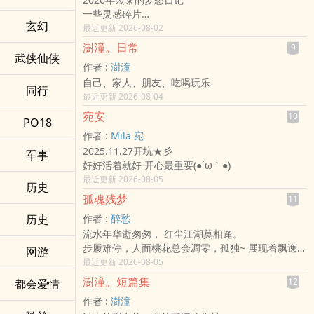
一些灵感碎片
玄幻
路过阅读或是喜欢都可以留言
最近更新 2026-08-02
2026.03.27.开书
澍潼。日常
9
武侠仙侠
作者 :
澍潼
自己、家人、朋友、吃喝玩乐
同行
最近更新 2026-08-04
宛安
10
PO18
作者 :
Mila 宛
2025.11.27开坑★彡
军事
好好活着就好 开心最重要(●´ω｀●)ゞ
最近更新 2026-08-05
历史
孤魂残梦
11
历史
作者 :
醉愁
流水年华逝匆匆， 红尘江湖莫相逢。
步履难停，人面桃花总会凋零，孤独~ 展现着飘逸的
网游
身影，何俟盖棺论定？人世我只取一瓢好饮。
最近更新 2026-08-05
澍潼。短篇集
12
都会爱情
作者 :
澍潼