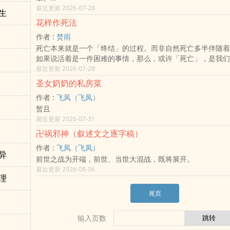
感谢AI的帮助，无人工智慧，就没有此书出现的可能。
最近更新 2026-07-28
生
花样作死法
作者 :
焚雨
死亡本来就是一个「终结」的过程。而非自然死亡多半伴随着
如果说活着是一件困难的事情，那么，或许「死亡」，是我们
但是，选择了死亡，那一定是有所觉悟的。这部作品想表达的
最近更新 2026-07-28
「无痛」的死亡，如果有，除了自然死亡外，应该为数不多吧
圣女奶奶的私房菜
轻易去死，虽然书名很没有说服力。
作者 :
飞凤（飞凤）
暂且
最近更新 2026-07-31
卍祸邪神（叙述文之逐字稿）
作者 :
飞凤（飞凤）
异
前世之战为开端，前世、当世大混战，既将展开。
最近更新 2026-08-06
理
尾页
输入页数