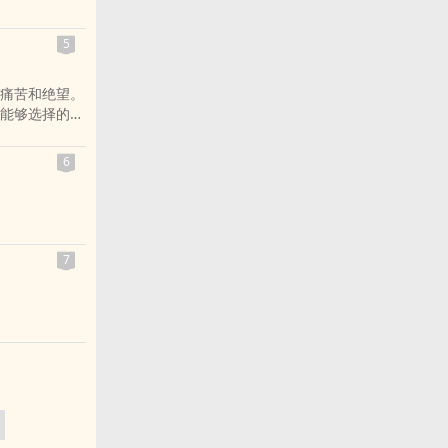
5
痛苦和绝望。
能够选择的。
是，没有所谓
。所以，不要
6
7