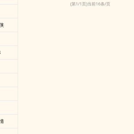
(第
1
/
1
页)当前
16
条/页
侠
8
情