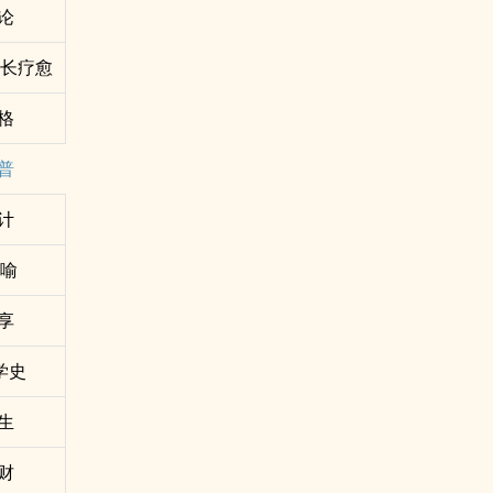
论
成长疗愈
格
普
计
讽喻
享
学史
生
财