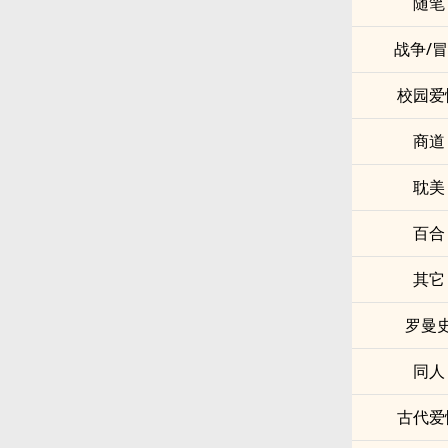
随笔
战争/
校园爱
商道
耽美
百合
其它
罗曼
同人
古代爱