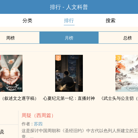
排行 - 人文科普
分类
排行
搜索
周榜
月榜
总榜
（叙述文之逐字稿）
心夏纪元第一纪：直播封神
周疑（西周篇）
作者 :
苏四
这是探讨中国周朝和《圣经旧约》中古代以色列人所建立的王
说
章。