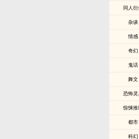
同人衍
杂谈
情感
奇幻
鬼话
舞文
恐怖灵
惊悚推
都市
科幻